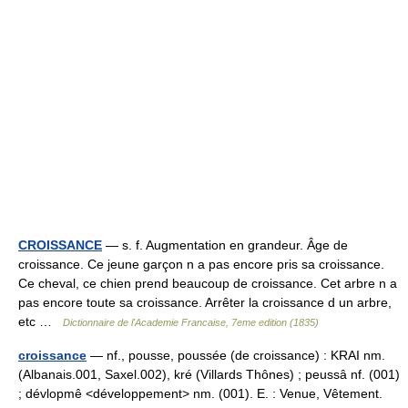
CROISSANCE
— s. f. Augmentation en grandeur. Âge de
croissance. Ce jeune garçon n a pas encore pris sa croissance.
Ce cheval, ce chien prend beaucoup de croissance. Cet arbre n a
pas encore toute sa croissance. Arrêter la croissance d un arbre,
etc …
Dictionnaire de l'Academie Francaise, 7eme edition (1835)
croissance
— nf., pousse, poussée (de croissance) : KRAI nm.
(Albanais.001, Saxel.002), kré (Villards Thônes) ; peussâ nf. (001)
; dévlopmê <développement> nm. (001). E. : Venue, Vêtement.