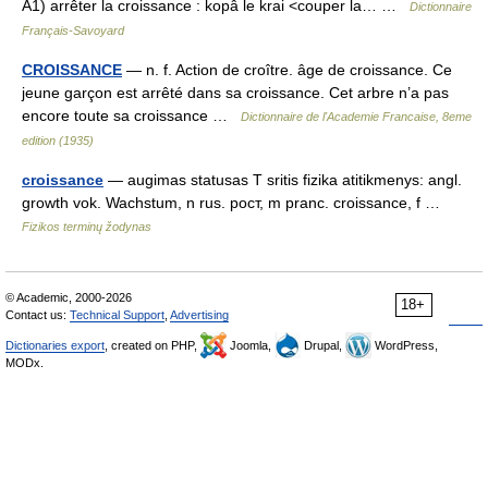
A1) arrêter la croissance : kopâ le krai <couper la… …
Dictionnaire
Français-Savoyard
CROISSANCE
— n. f. Action de croître. âge de croissance. Ce
jeune garçon est arrêté dans sa croissance. Cet arbre n’a pas
encore toute sa croissance …
Dictionnaire de l'Academie Francaise, 8eme
edition (1935)
croissance
— augimas statusas T sritis fizika atitikmenys: angl.
growth vok. Wachstum, n rus. рост, m pranc. croissance, f …
Fizikos terminų žodynas
© Academic, 2000-2026
18+
Contact us:
Technical Support
,
Advertising
Dictionaries export
, created on PHP,
Joomla,
Drupal,
WordPress,
MODx.