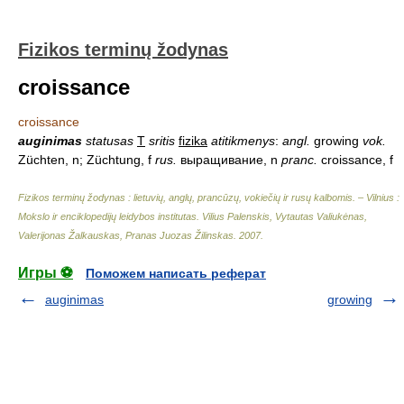
Fizikos terminų žodynas
croissance
croissance
auginimas
statusas
T
sritis
fizika
atitikmenys
:
angl.
growing
vok.
Züchten, n; Züchtung, f
rus.
выращивание, n
pranc.
croissance, f
Fizikos terminų žodynas : lietuvių, anglų, prancūzų, vokiečių ir rusų kalbomis. – Vilnius :
Mokslo ir enciklopedijų leidybos institutas
.
Vilius Palenskis, Vytautas Valiukėnas,
Valerijonas Žalkauskas, Pranas Juozas Žilinskas
.
2007
.
Игры ⚽
Поможем написать реферат
auginimas
growing