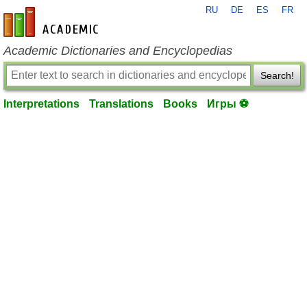
RU
DE
ES
FR
en-academic.com
Academic Dictionaries and Encyclopedias
Search!
Interpretations
Translations
Books
Игры ⚽